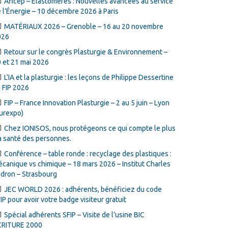
Aficep – Élastomères : Nouvelles avancées au service
 l’Énergie – 10 décembre 2026 à Paris
MATÉRIAUX 2026 – Grenoble – 16 au 20 novembre
026
Retour sur le congrès Plasturgie & Environnement –
 et 21 mai 2026
L’IA et la plasturgie : les leçons de Philippe Dessertine
 FIP 2026
FIP – France Innovation Plasturgie – 2 au 5 juin – Lyon
urexpo)
Chez IONISOS, nous protégeons ce qui compte le plus
la santé des personnes.
Conférence – table ronde : recyclage des plastiques :
canique vs chimique – 18 mars 2026 – Institut Charles
dron – Strasbourg
JEC WORLD 2026 : adhérents, bénéficiez du code
IP pour avoir votre badge visiteur gratuit
Spécial adhérents SFIP – Visite de l’usine BIC
CRITURE 2000