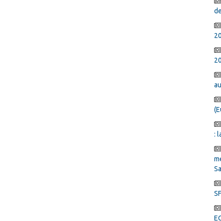
de
2
20
au
(E
: 
mé
Sa
SF
E