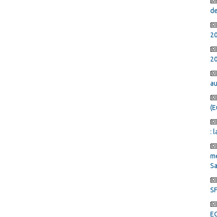
de
2
20
au
(E
: 
mé
Sa
SF
E