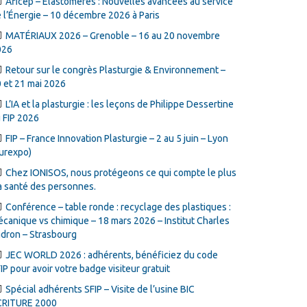
Aficep – Élastomères : Nouvelles avancées au service
 l’Énergie – 10 décembre 2026 à Paris
MATÉRIAUX 2026 – Grenoble – 16 au 20 novembre
026
Retour sur le congrès Plasturgie & Environnement –
 et 21 mai 2026
L’IA et la plasturgie : les leçons de Philippe Dessertine
 FIP 2026
FIP – France Innovation Plasturgie – 2 au 5 juin – Lyon
urexpo)
Chez IONISOS, nous protégeons ce qui compte le plus
la santé des personnes.
Conférence – table ronde : recyclage des plastiques :
canique vs chimique – 18 mars 2026 – Institut Charles
dron – Strasbourg
JEC WORLD 2026 : adhérents, bénéficiez du code
IP pour avoir votre badge visiteur gratuit
Spécial adhérents SFIP – Visite de l’usine BIC
CRITURE 2000