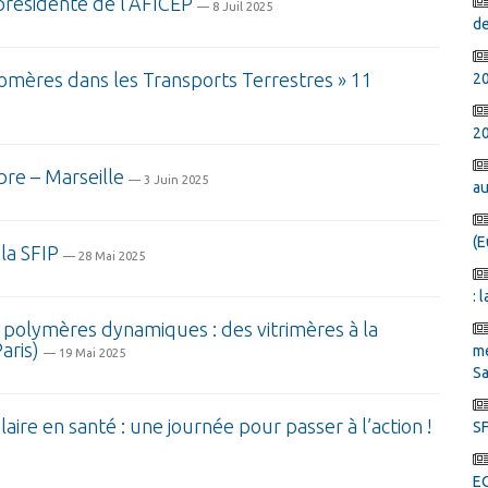
présidente de l’AFICEP
— 8 Juil 2025
de
omères dans les Transports Terrestres » 11
2
20
re – Marseille
— 3 Juin 2025
au
(E
la SFIP
— 28 Mai 2025
: 
polymères dynamiques : des vitrimères à la
aris)
mé
— 19 Mai 2025
Sa
aire en santé : une journée pour passer à l’action !
SF
E