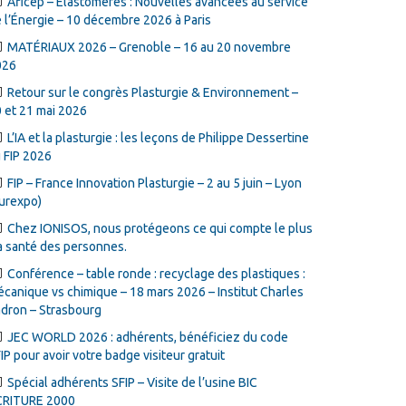
Aficep – Élastomères : Nouvelles avancées au service
 l’Énergie – 10 décembre 2026 à Paris
MATÉRIAUX 2026 – Grenoble – 16 au 20 novembre
026
Retour sur le congrès Plasturgie & Environnement –
 et 21 mai 2026
L’IA et la plasturgie : les leçons de Philippe Dessertine
 FIP 2026
FIP – France Innovation Plasturgie – 2 au 5 juin – Lyon
urexpo)
Chez IONISOS, nous protégeons ce qui compte le plus
la santé des personnes.
Conférence – table ronde : recyclage des plastiques :
canique vs chimique – 18 mars 2026 – Institut Charles
dron – Strasbourg
JEC WORLD 2026 : adhérents, bénéficiez du code
IP pour avoir votre badge visiteur gratuit
Spécial adhérents SFIP – Visite de l’usine BIC
CRITURE 2000