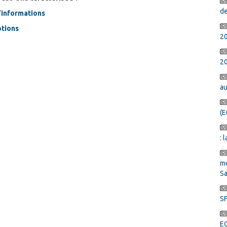
de
’informations
ptions
2
20
au
(E
: 
mé
Sa
SF
E