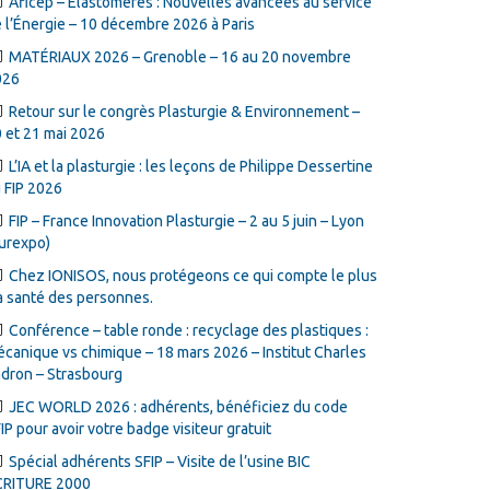
Aficep – Élastomères : Nouvelles avancées au service
 l’Énergie – 10 décembre 2026 à Paris
MATÉRIAUX 2026 – Grenoble – 16 au 20 novembre
026
Retour sur le congrès Plasturgie & Environnement –
 et 21 mai 2026
L’IA et la plasturgie : les leçons de Philippe Dessertine
 FIP 2026
FIP – France Innovation Plasturgie – 2 au 5 juin – Lyon
urexpo)
Chez IONISOS, nous protégeons ce qui compte le plus
la santé des personnes.
Conférence – table ronde : recyclage des plastiques :
canique vs chimique – 18 mars 2026 – Institut Charles
dron – Strasbourg
JEC WORLD 2026 : adhérents, bénéficiez du code
IP pour avoir votre badge visiteur gratuit
Spécial adhérents SFIP – Visite de l’usine BIC
CRITURE 2000