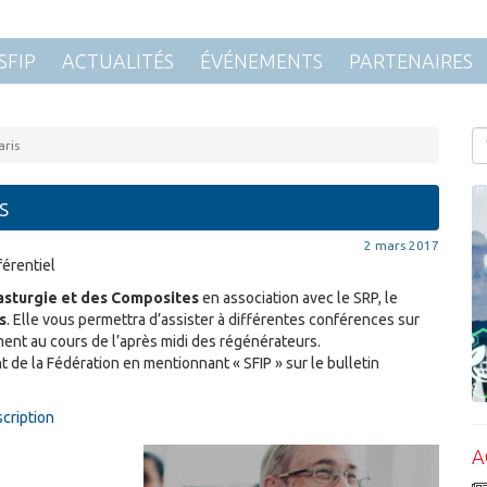
SFIP
ACTUALITÉS
ÉVÉNEMENTS
PARTENAIRES
aris
s
2 mars 2017
férentiel
lasturgie et des Composites
en association avec le SRP, le
s
. Elle vous permettra d’assister à différentes conférences sur
ment au cours de l’après midi des régénérateurs.
t de la Fédération en mentionnant « SFIP » sur le bulletin
cription
A