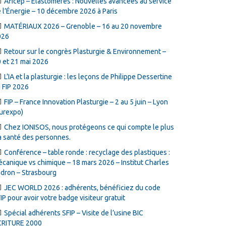
Aficep – Élastomères : Nouvelles avancées au service
 l’Énergie – 10 décembre 2026 à Paris
MATÉRIAUX 2026 – Grenoble – 16 au 20 novembre
026
Retour sur le congrès Plasturgie & Environnement –
 et 21 mai 2026
L’IA et la plasturgie : les leçons de Philippe Dessertine
 FIP 2026
FIP – France Innovation Plasturgie – 2 au 5 juin – Lyon
urexpo)
Chez IONISOS, nous protégeons ce qui compte le plus
la santé des personnes.
Conférence – table ronde : recyclage des plastiques :
canique vs chimique – 18 mars 2026 – Institut Charles
dron – Strasbourg
JEC WORLD 2026 : adhérents, bénéficiez du code
IP pour avoir votre badge visiteur gratuit
Spécial adhérents SFIP – Visite de l’usine BIC
CRITURE 2000