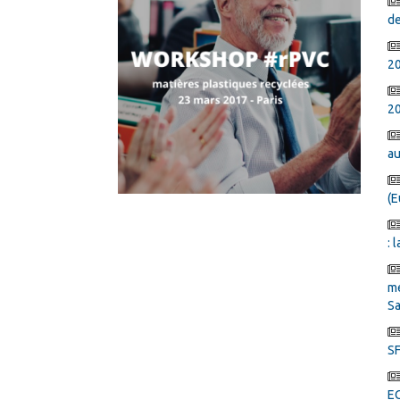
de
2
20
au
(E
: 
mé
Sa
SF
E