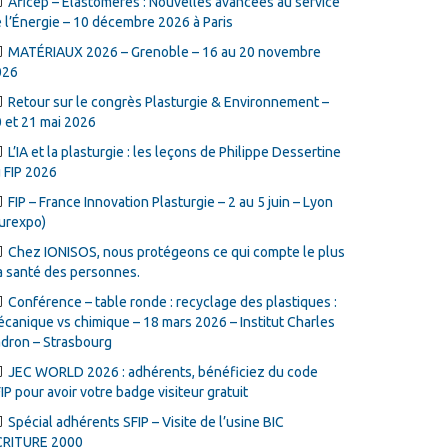
Aficep – Élastomères : Nouvelles avancées au service
 l’Énergie – 10 décembre 2026 à Paris
MATÉRIAUX 2026 – Grenoble – 16 au 20 novembre
026
Retour sur le congrès Plasturgie & Environnement –
 et 21 mai 2026
L’IA et la plasturgie : les leçons de Philippe Dessertine
 FIP 2026
FIP – France Innovation Plasturgie – 2 au 5 juin – Lyon
urexpo)
Chez IONISOS, nous protégeons ce qui compte le plus
la santé des personnes.
Conférence – table ronde : recyclage des plastiques :
canique vs chimique – 18 mars 2026 – Institut Charles
dron – Strasbourg
JEC WORLD 2026 : adhérents, bénéficiez du code
IP pour avoir votre badge visiteur gratuit
Spécial adhérents SFIP – Visite de l’usine BIC
CRITURE 2000