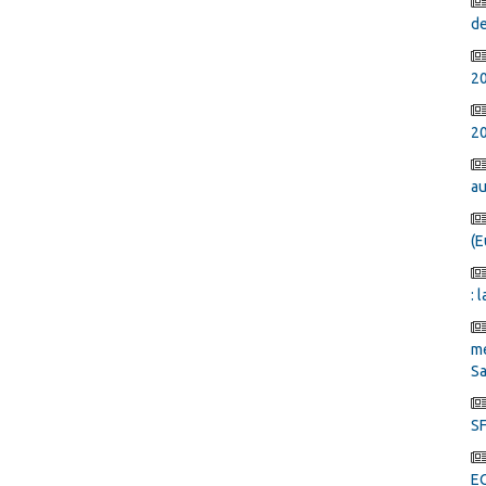
de
2
20
au
(E
: 
mé
Sa
SF
E