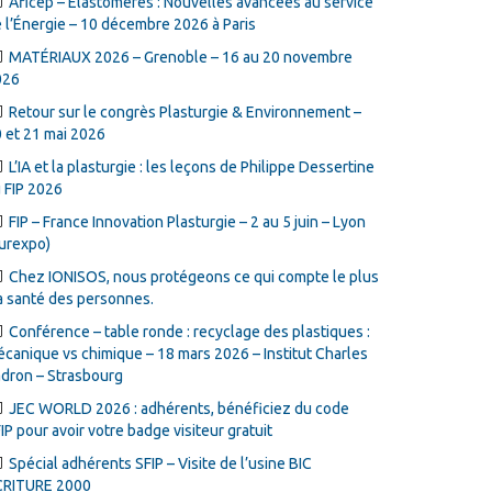
Aficep – Élastomères : Nouvelles avancées au service
 l’Énergie – 10 décembre 2026 à Paris
MATÉRIAUX 2026 – Grenoble – 16 au 20 novembre
026
Retour sur le congrès Plasturgie & Environnement –
 et 21 mai 2026
L’IA et la plasturgie : les leçons de Philippe Dessertine
 FIP 2026
FIP – France Innovation Plasturgie – 2 au 5 juin – Lyon
urexpo)
Chez IONISOS, nous protégeons ce qui compte le plus
la santé des personnes.
Conférence – table ronde : recyclage des plastiques :
canique vs chimique – 18 mars 2026 – Institut Charles
dron – Strasbourg
JEC WORLD 2026 : adhérents, bénéficiez du code
IP pour avoir votre badge visiteur gratuit
Spécial adhérents SFIP – Visite de l’usine BIC
CRITURE 2000