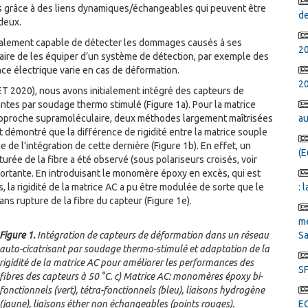
s grâce à des liens dynamiques/échangeables qui peuvent être
de
deux.
 également capable de détecter les dommages causés à ses
2
aire de les équiper d’un système de détection, par exemple des
nce électrique varie en cas de déformation.
20
T 2020), nous avons initialement intégré des capteurs de
ntes par soudage thermo stimulé (Figure 1a). Pour la matrice
pproche supramoléculaire, deux méthodes largement maîtrisées
au
 démontré que la différence de rigidité entre la matrice souple
ue de l’intégration de cette dernière (Figure 1b). En effet, un
(E
rée de la fibre a été observé (sous polariseurs croisés, voir
importante. En introduisant le monomère époxy en excès, qui est
 la rigidité de la matrice AC a pu être modulée de sorte que le
: 
ns rupture de la fibre du capteur (Figure 1e).
mé
Figure
1
.
Intégration de capteurs de déformation dans un réseau
Sa
auto-cicatrisant par soudage thermo-stimulé et adaptation de la
rigidité de la matrice AC pour améliorer les performances des
SF
fibres des capteurs à 50 °C. c) Matrice AC: monomères époxy bi-
fonctionnels (vert), tétra-fonctionnels (bleu), liaisons hydrogène
(jaune), liaisons éther non échangeables (points rouges).
E