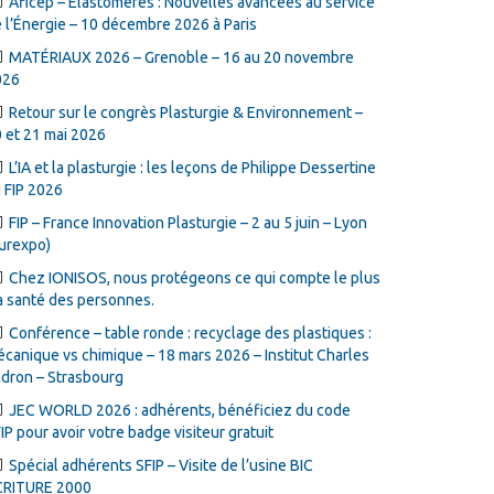
Aficep – Élastomères : Nouvelles avancées au service
 l’Énergie – 10 décembre 2026 à Paris
MATÉRIAUX 2026 – Grenoble – 16 au 20 novembre
026
Retour sur le congrès Plasturgie & Environnement –
 et 21 mai 2026
L’IA et la plasturgie : les leçons de Philippe Dessertine
 FIP 2026
FIP – France Innovation Plasturgie – 2 au 5 juin – Lyon
urexpo)
Chez IONISOS, nous protégeons ce qui compte le plus
la santé des personnes.
Conférence – table ronde : recyclage des plastiques :
canique vs chimique – 18 mars 2026 – Institut Charles
dron – Strasbourg
JEC WORLD 2026 : adhérents, bénéficiez du code
IP pour avoir votre badge visiteur gratuit
Spécial adhérents SFIP – Visite de l’usine BIC
CRITURE 2000