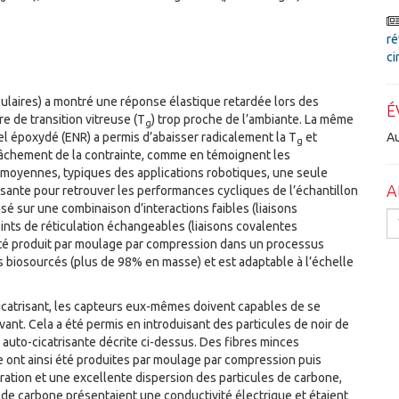
ré
ci
culaires) a montré une réponse élastique retardée lors des
É
e de transition vitreuse (T
) trop proche de l’ambiante. La même
g
el époxydé (ENR) a permis d’abaisser radicalement la T
et
Au
g
elâchement de la contrainte, comme en témoignent les
 moyennes, typiques des applications robotiques, une seule
A
isante pour retrouver les performances cycliques de l’échantillon
asé sur une combinaison d’interactions faibles (liaisons
ints de réticulation échangeables (liaisons covalentes
été produit par moulage par compression dans un processus
fs biosourcés (plus de 98% en masse) et est adaptable à l’échelle
-cicatrisant, les capteurs eux-mêmes doivent capables de se
ant. Cela a été permis en introduisant des particules de noir de
uto-cicatrisante décrite ci-dessus. Des fibres minces
 ont ainsi été produites par moulage par compression puis
ation et une excellente dispersion des particules de carbone,
de carbone présentaient une conductivité électrique et étaient