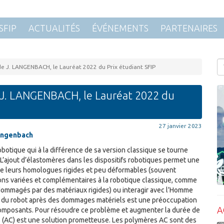
SFIP
ACTUALITÉS
ÉVÉNEMENTS
PARTENAIRES
e J. LANGENBACH, le Lauréat 2022 du Prix étudiant SFIP
 J. LANGENBACH, le Lauréat 2022 du
27 janvier 2023
angenbach
otique qui à la différence de sa version classique se tourne
. L’ajout d’élastomères dans les dispositifs robotiques permet une
 que leurs homologues rigides et peu déformables (souvent
ions variées et complémentaires à la robotique classique, comme
endommagés par des matériaux rigides) ou interagir avec l’Homme
té du robot après des dommages matériels est une préoccupation
A
s composants. Pour résoudre ce problème et augmenter la durée de
nts (AC) est une solution prometteuse. Les polymères AC sont des