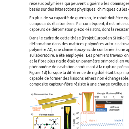
réseaux polymères qui peuvent « guérir » les dommage
basés sur des interactions physiques, chimiques ou les 
En plus de sa capacité de guérison, le robot doit être
composants élastomères. Par conséquent, il est nécess
capteurs de déformation piézo-résistifs, dont la résista
Dans le cadre de cette thèse (Projet Européen SHeRo FE
déformation dans des matrices polymères auto-cicatrisa
polymère AC, une chimie époxy-acide combinée à une a
au laboratoire, a été employée. Les premiers travaux ont
et la fibre plus rigide était un paramètre primordial en v
phénomène de cavitation conduisant à la rupture prématu
Figure 1d) lorsque la différence de rigidité était trop 
capable de former des liaisons éthers non échangeables,
composite capteur-fibre résiste à une charge cyclique sa