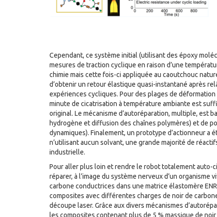
Cependant, ce système initial (utilisant des époxy molé
mesures de traction cyclique en raison d’une températur
chimie mais cette fois-ci appliquée au caoutchouc natur
d’obtenir un retour élastique quasi-instantané après r
expériences cycliques. Pour des plages de déformation
minute de cicatrisation à température ambiante est suff
original. Le mécanisme d’autoréparation, multiple, est b
hydrogène et diffusion des chaînes polymères) et de po
dynamiques). Finalement, un prototype d’actionneur a 
n’utilisant aucun solvant, une grande majorité de réacti
industrielle.
Pour aller plus loin et rendre le robot totalement auto
réparer, à l’image du système nerveux d’un organisme viv
carbone conductrices dans une matrice élastomère ENR a
composites avec différentes charges de noir de carbone
découpe laser. Grâce aux divers mécanismes d’autorépar
les composites contenant plus de 5 % massique de noir 