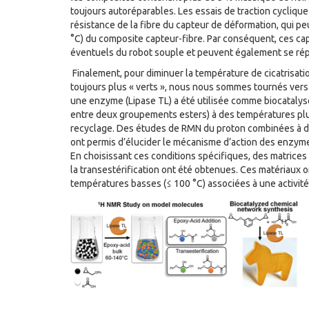
toujours autoréparables. Les essais de traction cycliqu
résistance de la fibre du capteur de déformation, qui pe
°C) du composite capteur-fibre. Par conséquent, ces c
éventuels du robot souple et peuvent également se r
Finalement, pour diminuer la température de cicatrisati
toujours plus « verts », nous nous sommes tournés vers 
une enzyme (Lipase TL) a été utilisée comme biocatalyse
entre deux groupements esters) à des températures plus
recyclage. Des études de RMN du proton combinées à d
ont permis d’élucider le mécanisme d’action des enzymes
En choisissant ces conditions spécifiques, des matrice
la transestérification ont été obtenues. Ces matériaux o
températures basses (≤ 100 °C) associées à une activité 